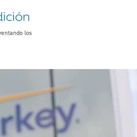
dición
ventando los