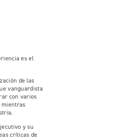
riencia es el
zación de las
que vanguardista
rar con varios
a mientras
tria.
jecutivo y su
eas críticas de