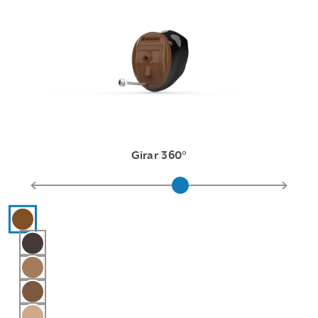
Girar 360°
Hearing aid color selections
Chestnut
Marrón oscuro
Light Brown
Marrón medio
Rosado