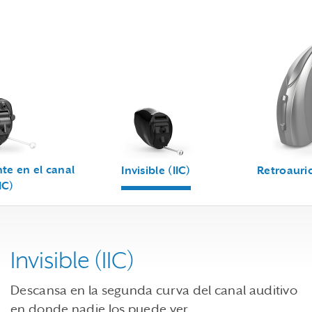
Use the previous, next and dot buttons to navigate through
e en el canal
Invisible (IIC)
Retroauric
IC)
Invisible (IIC)
Descansa en la segunda curva del canal auditivo
en donde nadie los puede ver.